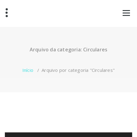
Saltar
para
o
conteúdo
Arquivo da categoria: Circulares
Início
/
Arquivo por categoria "Circulares"