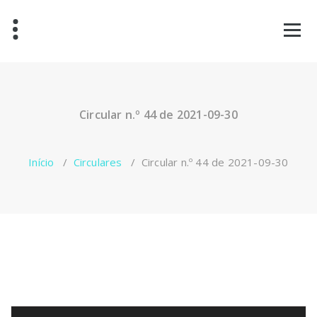
Saltar
para
o
conteúdo
Circular n.º 44 de 2021-09-30
Início
/
Circulares
/
Circular n.º 44 de 2021-09-30