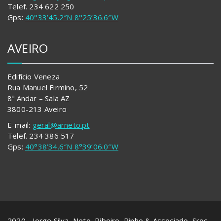
Telef. 234 622 250
Gps:
40°33’45.2″N 8°25’36.6″W
AVEIRO
Edifício Veneza
Rua Manuel Firmino, 52
8º Andar – Sala AZ
3800-213 Aveiro
E-mail:
geral@arneto.pt
Telef. 234 386 517
Gps:
40°38’34.6″N 8°39’06.0″W
2020 - Jorge Silva, Neto, Ribeiro, Pinho & Associado, Sroc,