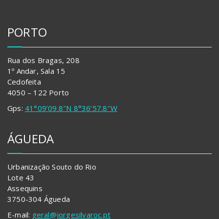
PORTO
Rua dos Bragas, 208
1º Andar, Sala 15
Cedofeita
4050 – 122 Porto
Gps:
41°09’09.8″N 8°36’57.8″W
ÁGUEDA
Urbanização Souto do Rio
Lote 43
Assequins
3750-304 Águeda
E-mail:
geral@jorgesilvaroc.pt