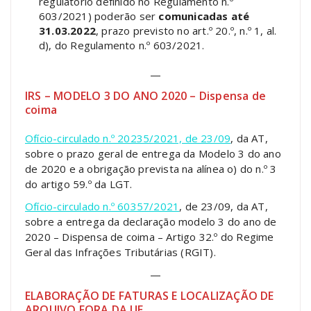
regulatório definido no Regulamento n.º
603/2021) poderão ser
comunicadas até
31.03.2022
, prazo previsto no art.º 20.º, n.º 1, al.
d), do Regulamento n.º 603/2021.
—
IRS – MODELO 3 DO ANO 2020 – Dispensa de
coima
Ofício-circulado n.º 20235/2021, de 23/09
, da AT,
sobre o prazo geral de entrega da Modelo 3 do ano
de 2020 e a obrigação prevista na alínea o) do n.º 3
do artigo 59.º da LGT.
Ofício-circulado n.º 60357/2021
, de 23/09, da AT,
sobre a entrega da declaração modelo 3 do ano de
2020 – Dispensa de coima – Artigo 32.º do Regime
Geral das Infrações Tributárias (RGIT).
—
ELABORAÇÃO DE FATURAS E LOCALIZAÇÃO DE
ARQUIVO FORA DA UE