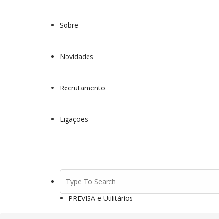
Saltar
para
o
Sobre
conteúdo
Novidades
Recrutamento
Ligações
Search
for:
PREVISA e Utilitários