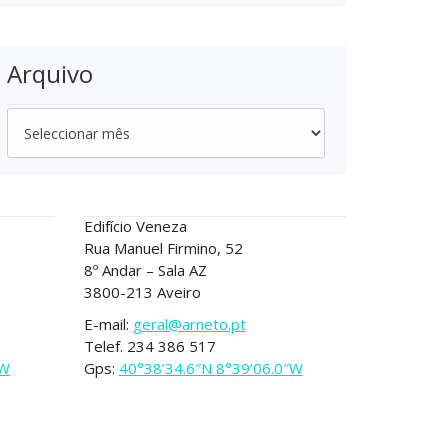
Arquivo
Arquivo
AVEIRO
Edifício Veneza
Rua Manuel Firmino, 52
8º Andar – Sala AZ
3800-213 Aveiro
E-mail:
geral@arneto.pt
Telef. 234 386 517
″W
Gps:
40°38’34.6″N 8°39’06.0″W