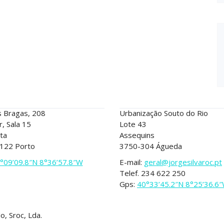
TO
ÁGUEDA
 Bragas, 208
Urbanização Souto do Rio
r, Sala 15
Lote 43
ta
Assequins
 122 Porto
3750-304 Águeda
°09’09.8″N 8°36’57.8″W
E-mail:
geral@jorgesilvaroc.pt
Telef. 234 622 250
Gps:
40°33’45.2″N 8°25’36.6
o, Sroc, Lda.