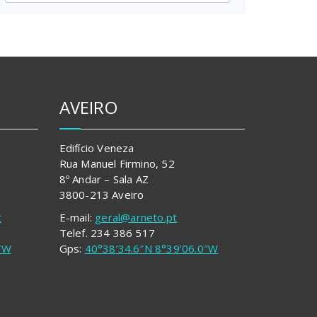
AVEIRO
Edifício Veneza
Rua Manuel Firmino, 52
8º Andar – Sala AZ
3800-213 Aveiro
t
E-mail:
geral@arneto.pt
Telef. 234 386 517
6″W
Gps:
40°38’34.6″N 8°39’06.0″W