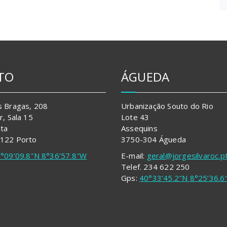
TO
ÁGUEDA
s Bragas, 208
Urbanização Souto do Rio
r, Sala 15
Lote 43
ita
Assequins
 122 Porto
3750-304 Águeda
°09’09.8″N 8°36’57.8″W
E-mail:
geral@jorgesilvaroc.p
Telef. 234 622 250
Gps:
40°33’45.2″N 8°25’36.