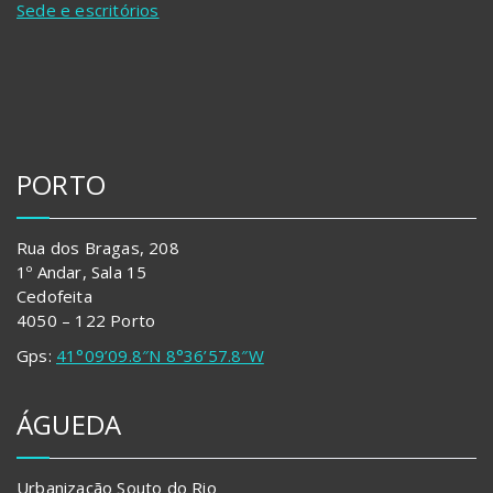
Sede e escritórios
PORTO
Rua dos Bragas, 208
1º Andar, Sala 15
Cedofeita
4050 – 122 Porto
Gps:
41°09’09.8″N 8°36’57.8″W
ÁGUEDA
Urbanização Souto do Rio