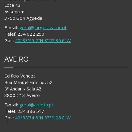
Lote 43
Assequins
3750-304 Águeda
E-mail:
geral@jorgesilvaroc.pt
Telef. 234 622 250
Gps:
40°33’45.2″N 8°25’36.6″W
AVEIRO
Edifício Veneza
Rua Manuel Firmino, 52
8º Andar – Sala AZ
3800-213 Aveiro
E-mail:
geral@arneto.pt
Telef. 234 386 517
Gps:
40°38’34.6″N 8°39’06.0″W