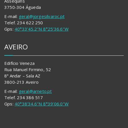
Assequins
3750-304 Águeda
E-mail:
geral@jorgesilvaroc.pt
Telef. 234 622 250
Gps:
40°33’45.2″N 8°25’36.6″W
AVEIRO
Edifício Veneza
Rua Manuel Firmino, 52
8º Andar – Sala AZ
3800-213 Aveiro
E-mail:
geral@arneto.pt
Telef. 234 386 517
Gps:
40°38’34.6″N 8°39’06.0″W