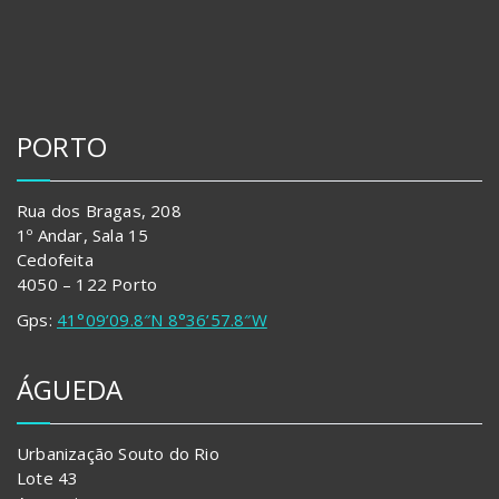
PORTO
Rua dos Bragas, 208
1º Andar, Sala 15
Cedofeita
4050 – 122 Porto
Gps:
41°09’09.8″N 8°36’57.8″W
ÁGUEDA
Urbanização Souto do Rio
Lote 43