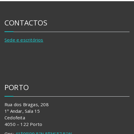
CONTACTOS
Sede e escritórios
PORTO
Rua dos Bragas, 208
1º Andar, Sala 15
Cedofeita
4050 – 122 Porto
Gps:
41°09’09.8″N 8°36’57.8″W