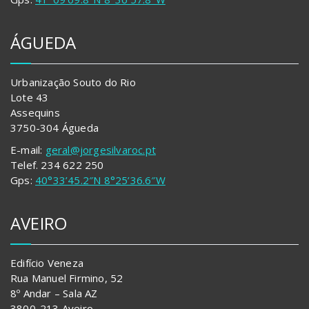
ÁGUEDA
Urbanização Souto do Rio
Lote 43
Assequins
3750-304 Águeda
E-mail:
geral@jorgesilvaroc.pt
Telef. 234 622 250
Gps:
40°33’45.2″N 8°25’36.6″W
AVEIRO
Edifício Veneza
Rua Manuel Firmino, 52
8º Andar – Sala AZ
3800-213 Aveiro