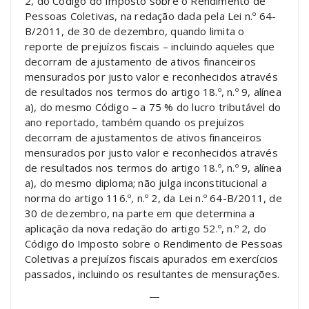
2, do Código do Imposto sobre o Rendimento de
Pessoas Coletivas, na redação dada pela Lei n.º 64-
B/2011, de 30 de dezembro, quando limita o
reporte de prejuízos fiscais – incluindo aqueles que
decorram de ajustamento de ativos financeiros
mensurados por justo valor e reconhecidos através
de resultados nos termos do artigo 18.º, n.º 9, alínea
a), do mesmo Código – a 75 % do lucro tributável do
ano reportado, também quando os prejuízos
decorram de ajustamentos de ativos financeiros
mensurados por justo valor e reconhecidos através
de resultados nos termos do artigo 18.º, n.º 9, alínea
a), do mesmo diploma; não julga inconstitucional a
norma do artigo 116.º, n.º 2, da Lei n.º 64-B/2011, de
30 de dezembro, na parte em que determina a
aplicação da nova redação do artigo 52.º, n.º 2, do
Código do Imposto sobre o Rendimento de Pessoas
Coletivas a prejuízos fiscais apurados em exercícios
passados, incluindo os resultantes de mensurações.
—