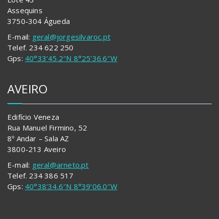
Assequins
3750-304 Águeda
E-mail:
geral@jorgesilvaroc.pt
Telef. 234 622 250
Gps:
40°33’45.2″N 8°25’36.6″W
AVEIRO
Edifício Veneza
Rua Manuel Firmino, 52
8º Andar – Sala AZ
3800-213 Aveiro
E-mail:
geral@arneto.pt
Telef. 234 386 517
Gps:
40°38’34.6″N 8°39’06.0″W