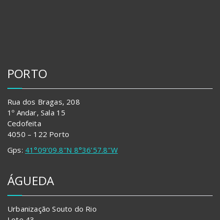
PORTO
Rua dos Bragas, 208
1º Andar, Sala 15
Cedofeita
4050 – 122 Porto
Gps:
41°09’09.8″N 8°36’57.8″W
ÁGUEDA
Urbanização Souto do Rio
Lote 43