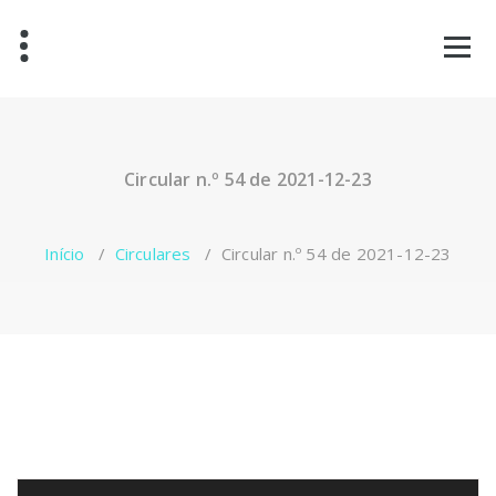
Saltar
para
o
conteúdo
Circular n.º 54 de 2021-12-23
Início
/
Circulares
/
Circular n.º 54 de 2021-12-23