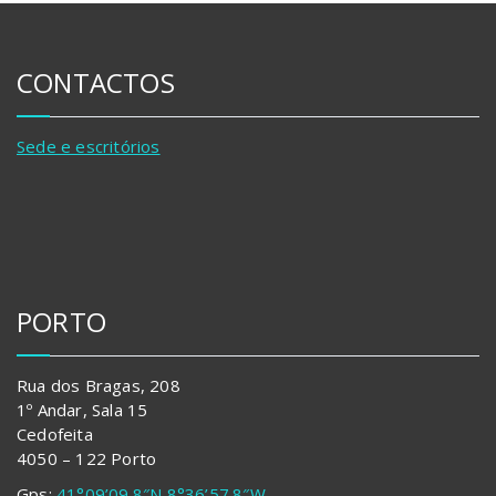
CONTACTOS
Sede e escritórios
PORTO
Rua dos Bragas, 208
1º Andar, Sala 15
Cedofeita
4050 – 122 Porto
Gps:
41°09’09.8″N 8°36’57.8″W