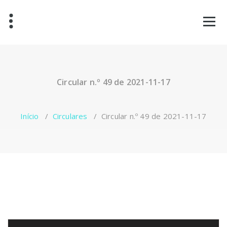
Saltar
para
o
conteúdo
Circular n.º 49 de 2021-11-17
Início
/
Circulares
/
Circular n.º 49 de 2021-11-17