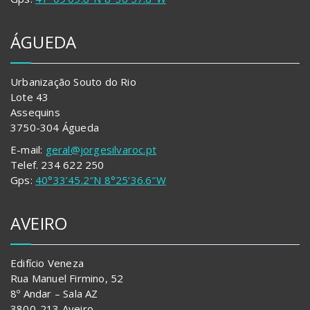
ÁGUEDA
Urbanização Souto do Rio
Lote 43
Assequins
3750-304 Águeda
E-mail:
geral@jorgesilvaroc.pt
Telef. 234 622 250
Gps:
40°33’45.2″N 8°25’36.6″W
AVEIRO
Edifício Veneza
Rua Manuel Firmino, 52
8º Andar – Sala AZ
3800-213 Aveiro